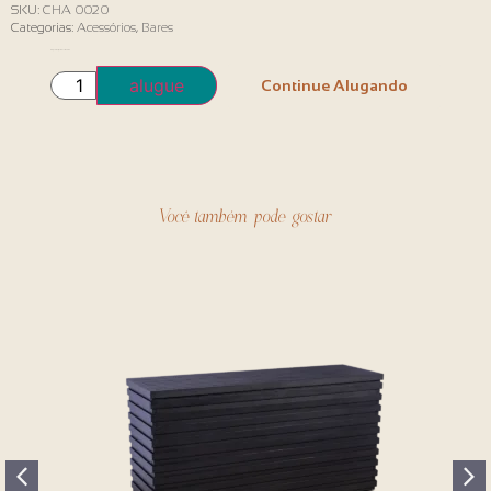
SKU:
CHA 0020
Categorias:
Acessórios
,
Bares
Disponível por encomenda
alugue
Continue Alugando
Você também pode gostar