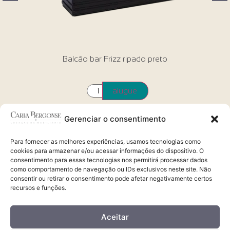
o bar Frizz ripado preto
Champan
alugue
Gerenciar o consentimento
Para fornecer as melhores experiências, usamos tecnologias como
cookies para armazenar e/ou acessar informações do dispositivo. O
consentimento para essas tecnologias nos permitirá processar dados
como comportamento de navegação ou IDs exclusivos neste site. Não
Alugue via whatsapp
consentir ou retirar o consentimento pode afetar negativamente certos
41 99209.4900 | 98823.2468
recursos e funções.
Aceitar