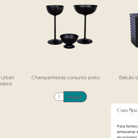
l Urban
Champanheiras conjunto preto
Balcão b
deira
alugue
Para fornec
armazenar e
tecnologias