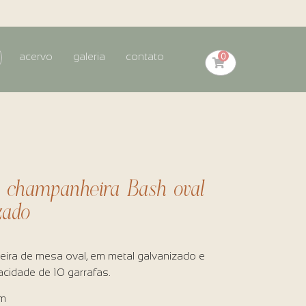
0
acervo
galeria
contato
e champanheira Bash oval
zado
ira de mesa oval, em metal galvanizado e
cidade de 10 garrafas.
cm