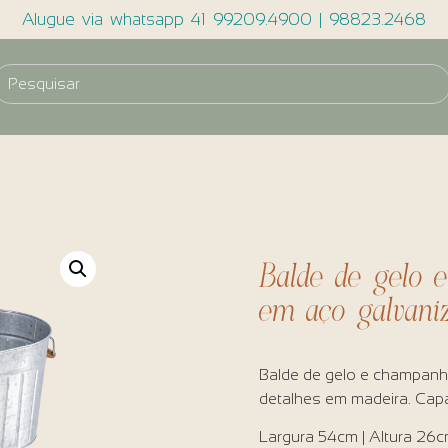
Alugue via whatsapp 41 99209.4900 | 98823.2468
Balde de gelo 
em aço galvani
Balde de gelo e champanhe
detalhes em madeira. Capa
Largura 54cm | Altura 26