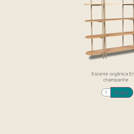
Estante orgânica E
champanhe
alugue