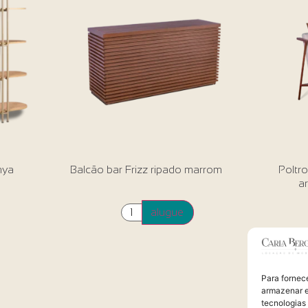
nya
Balcão bar Frizz ripado marrom
Poltr
ar
alugue
Para fornec
armazenar e
tecnologias