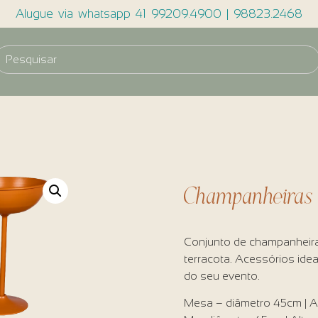
Alugue via whatsapp 41 99209.4900 | 98823.2468
Champanheiras c
Conjunto de champanheira
terracota. Acessórios ide
do seu evento.
Mesa – diâmetro 45cm | A