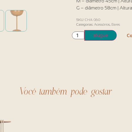
M – diâmetro 45cm | Altu
G – diâmetro 58cm | Altur
SKU:
CHA 060
Categorias:
Acessórios
,
Bares
Em estoque (pode ser encomendado)
alugue
Co
Você também pode gostar