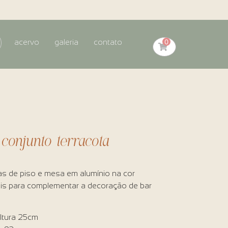
0
acervo
galeria
contato
onjunto terracota
s de piso e mesa em alumínio na cor
ais para complementar a decoração de bar
ltura 25cm