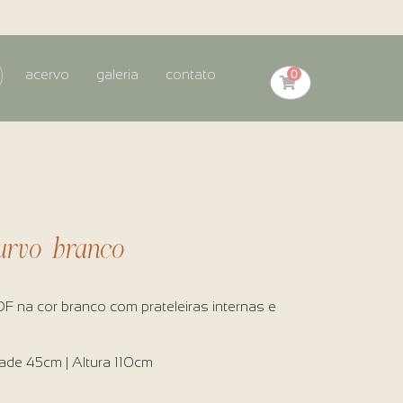
0
acervo
galeria
contato
curvo branco
DF na cor branco com prateleiras internas e
ade 45cm | Altura 110cm