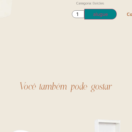
Categoria:
Balcões
Em estoque
alugue
Co
Você também pode gostar