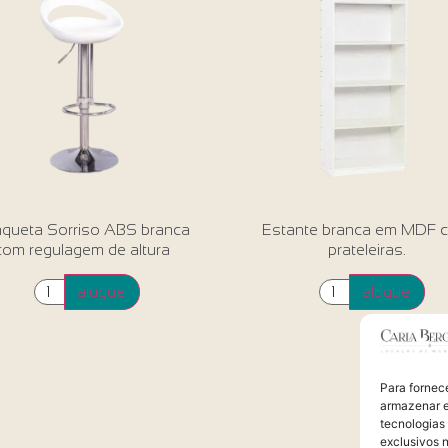
queta Sorriso ABS branca
Estante branca em MDF 
com regulagem de altura
prateleiras.
alugue
alugue
Para fornec
armazenar e
tecnologias
exclusivos n