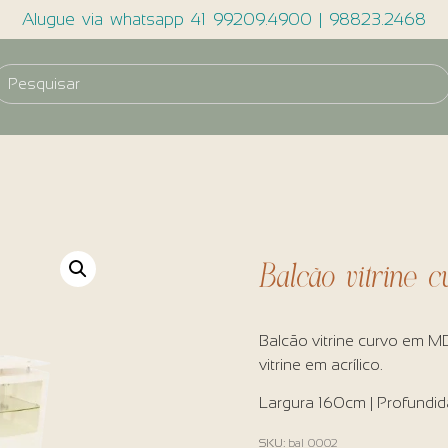
Alugue via whatsapp 41 99209.4900 | 98823.2468
Balcão vitrine 
Balcão vitrine curvo em M
vitrine em acrílico.
Largura 160cm | Profundid
SKU:
bal 0002