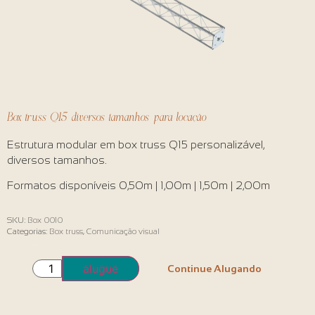
Box truss Q15 diversos tamanhos para locação
Estrutura modular em box truss Q15 personalizável,
diversos tamanhos.
Formatos disponíveis 0,50m | 1,00m | 1,50m | 2,00m
SKU:
Box 0010
Categorias:
Box truss
,
Comunicação visual
Em estoque
alugue
Continue Alugando