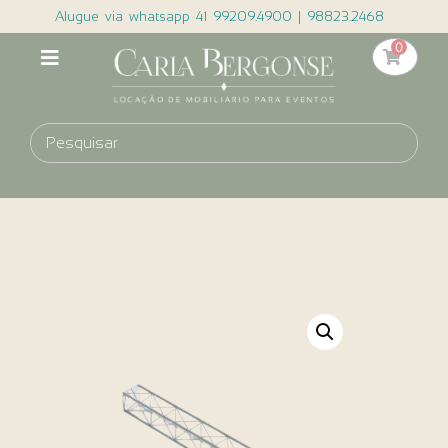
Alugue via whatsapp 41 99209.4900 | 98823.2468
0