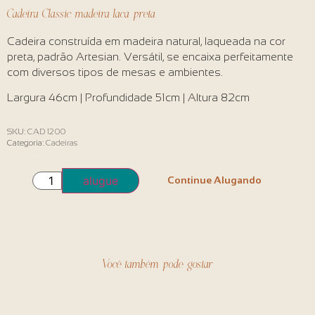
Cadeira Classic madeira laca preta
Cadeira construída em madeira natural, laqueada na cor
preta, padrão Artesian. Versátil, se encaixa perfeitamente
com diversos tipos de mesas e ambientes.
Largura 46cm | Profundidade 51cm | Altura 82cm
SKU:
CAD 1200
Categoria:
Cadeiras
Em estoque
alugue
Continue Alugando
Você também pode gostar