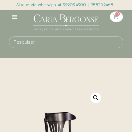
Alugue via whatsapp 41 99209.4900 | 98823.2468
0