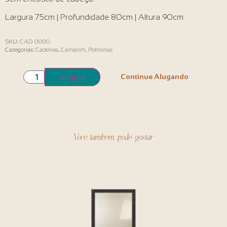
Largura 75cm | Profundidade 80cm | Altura 90cm
SKU:
CAD 0090
Categorias:
Cadeiras
,
Camarim
,
Poltronas
Em estoque
alugue
Continue Alugando
Você também pode gostar