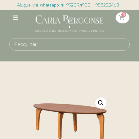
Alugue via whatsapp 41 99209.4900 | 98823.2468
0