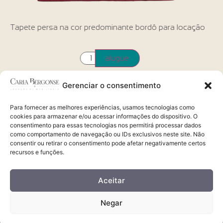
nte bordô para locação
Mesa redonda para bolo modelo
locação
ue
alugu
Gerenciar o consentimento
Para fornecer as melhores experiências, usamos tecnologias como
cookies para armazenar e/ou acessar informações do dispositivo. O
consentimento para essas tecnologias nos permitirá processar dados
como comportamento de navegação ou IDs exclusivos neste site. Não
Alugue via whatsapp
consentir ou retirar o consentimento pode afetar negativamente certos
41 99209.4900 | 98823.2468
recursos e funções.
Aceitar
Rua Prof. Iolanda Romeu Lugarini, 152
Negar
Passaúna - Curitiba - Paraná