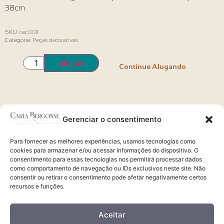
38cm
SKU:
cac0011
Categoria:
Peças decorativas
alugue
Continue Alugando
Gerenciar o consentimento
Você também pode gostar
Para fornecer as melhores experiências, usamos tecnologias como
Nenhum dado foi encontrado
cookies para armazenar e/ou acessar informações do dispositivo. O
consentimento para essas tecnologias nos permitirá processar dados
como comportamento de navegação ou IDs exclusivos neste site. Não
Alugue via whatsapp
consentir ou retirar o consentimento pode afetar negativamente certos
41 99209.4900 | 98823.2468
recursos e funções.
Aceitar