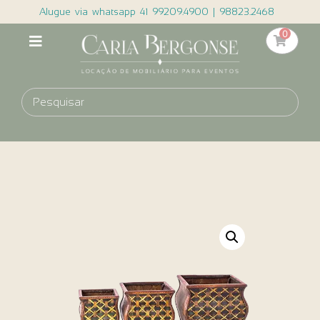
Alugue via whatsapp 41 99209.4900 | 98823.2468
0