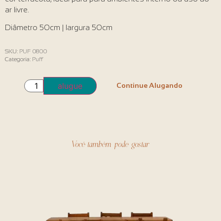
ar livre.
Diâmetro 50cm | largura 50cm
SKU:
PUF 0800
Categoria:
Puff
Em estoque
alugue
Continue Alugando
Você também pode gostar