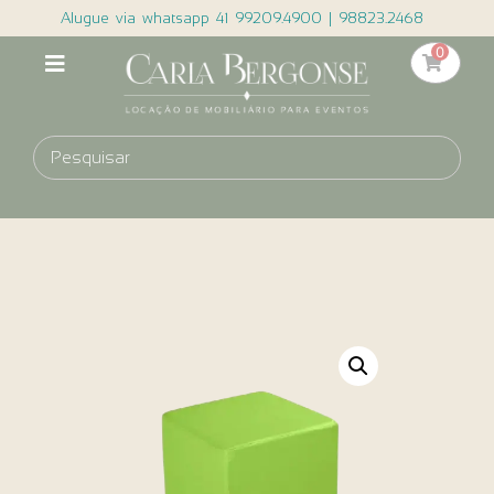
Alugue via whatsapp 41 99209.4900 | 98823.2468
0