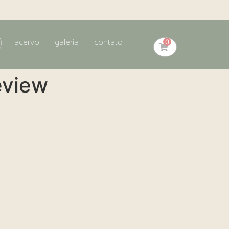
0
acervo
galeria
contato
eview