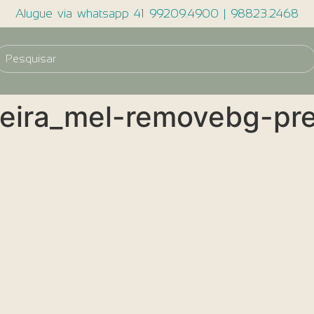
Alugue via whatsapp 41 99209.4900 | 98823.2468
deira_mel-removebg-pr