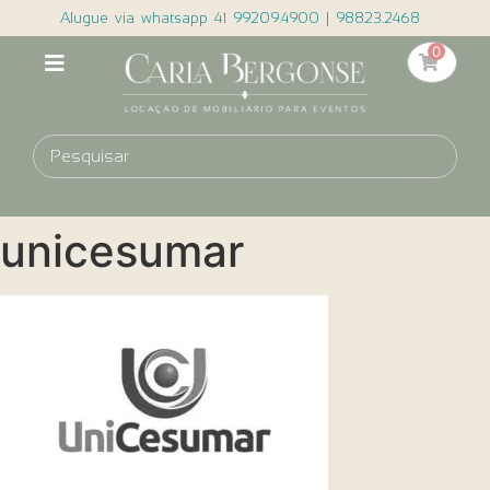
Alugue via whatsapp 41 99209.4900 | 98823.2468
0
unicesumar