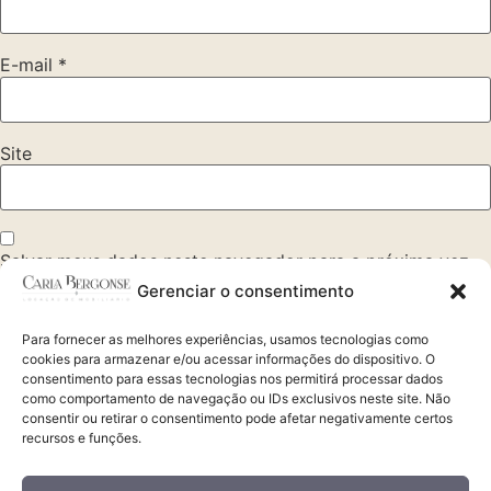
E-mail
*
Site
Salvar meus dados neste navegador para a próxima vez
que eu comentar.
Gerenciar o consentimento
Para fornecer as melhores experiências, usamos tecnologias como
cookies para armazenar e/ou acessar informações do dispositivo. O
consentimento para essas tecnologias nos permitirá processar dados
como comportamento de navegação ou IDs exclusivos neste site. Não
Alugue via whatsapp
consentir ou retirar o consentimento pode afetar negativamente certos
41 99209.4900 | 98823.2468
recursos e funções.