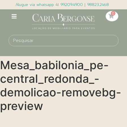
Alugue via whatsapp 41 99209.4900 | 98823.2468
0
Mesa_babilonia_pe-
central_redonda_-
demolicao-removebg-
preview